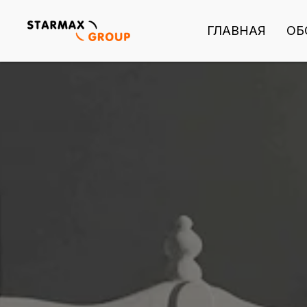
ГЛАВНАЯ
ОБ